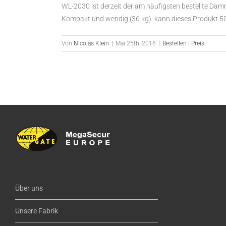
WL-2030 ist derzeit der am häufigsten bestellte Dam
Kompakt und wendig (36 kg), kann dieses Produkt 5
Von
Nicolas Klein
|
Mai 25th, 2016
|
Bestellen | Preis
Über uns
Unsere Fabrik