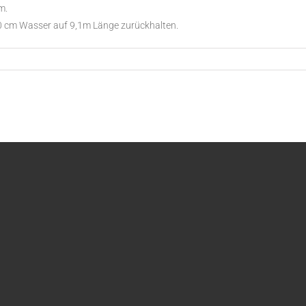
m.
0 cm Wasser auf 9,1m Länge zurückhalten.