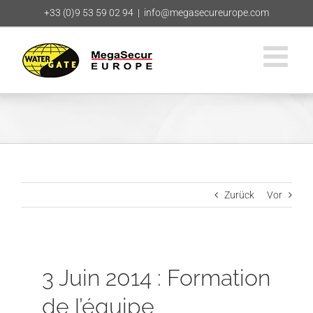
Zum
+33 (0)9 53 59 02 94
|
info@megasecureurope.com
Inhalt
springen
Zurück
Vor
3 Juin 2014 : Formation
de l’équipe