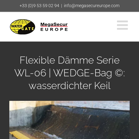
Zum
+33 (0)9 53 59 02 94
|
info@megasecureurope.com
Inhalt
springen
Flexible Dämme Serie
WL-06 | WEDGE-Bag ©:
wasserdichter Keil