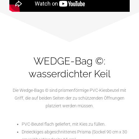
WEDGE-Bag ©:
wasserdichter Keil
Die Wedge-Bags © sind prismenförmige PVC-Kiesbeutel mit
Griff, die auf beiden Seiten der zu schützenden Öffnungen
platziert werden müssen.
PVC-Beutel flach geliefert, mit Kies zu füllen.
Dreieckiges abgeschnittenes Prisma (Sockel 90 cm x 30